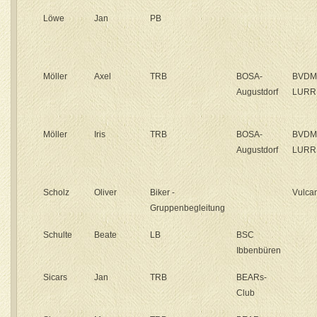
Löwe
Jan
PB
Möller
Axel
TRB
BOSA-
BVDM
Augustdorf
LURR
Möller
Iris
TRB
BOSA-
BVDM
Augustdorf
LURR
Scholz
Oliver
Biker -
Vulcan
Gruppenbegleitung
Schulte
Beate
LB
BSC
Ibbenbüren
Sicars
Jan
TRB
BEARs-
Club