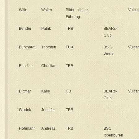
Witte
Walter
Biker - kleine
Vulcan
Führung
Bender
Patrik
TRB
BEARs-
Club
Burkhardt
Thorsten
FU-C
BSC-
Vulcan
Werlte
Büscher
Christian
TRB
Dittmar
Kalle
HB
BEARs-
Vulcan
Club
Glodek
Jennifer
TRB
Hohmann
Andreas
TRB
BSC
Ibbenbüren