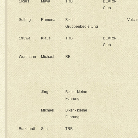
Sicars
Maya
TRB
BEARs-
Club
Solbrig
Ramona
Biker -
Vulcan
Gruppenbegleitung
Struwe
Klaus
TRB
BEARs-
Club
Wortmann
Michael
RB
Jörg
Biker - kleine
Führung
Michael
Biker - kleine
Führung
Burkhardt
Susi
TRB