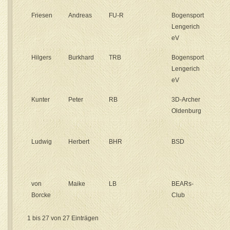
Friesen
Andreas
FU-R
Bogensport
Lengerich
eV
Hilgers
Burkhard
TRB
Bogensport
Lengerich
eV
Kunter
Peter
RB
3D-Archer
Oldenburg
Ludwig
Herbert
BHR
BSD
von
Maike
LB
BEARs-
Borcke
Club
1 bis 27 von 27 Einträgen