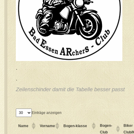
.
.
Zeilenschinder damit die Tabelle besser passt
Einträge anzeigen
Bogen-
Biker
Name
Vorname
Bogen-klasse
Club
Club/