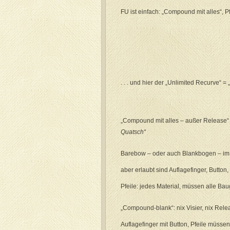
FU ist einfach: „Compound mit alles“, Pf
. . . und hier der „Unlimited Recurve“ =
„Compound mit alles – außer Release“ .
Quatsch“
Barebow – oder auch Blankbogen – im 
aber erlaubt sind Auflagefinger, Button,
Pfeile: jedes Material, müssen alle Bau
„Compound-blank“: nix Visier, nix Rele
Auflagefinger mit Button, Pfeile müssen