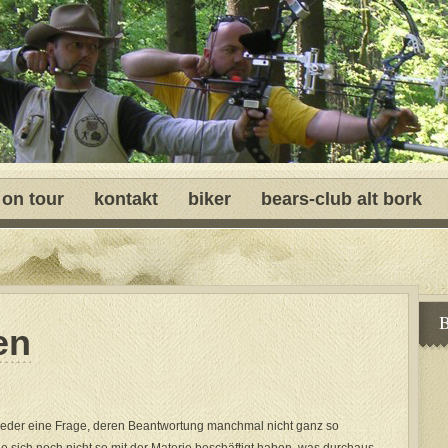
 on tour
kontakt
biker
bears-club alt bork
B
en
ieder eine Frage, deren Beantwortung manchmal nicht ganz so