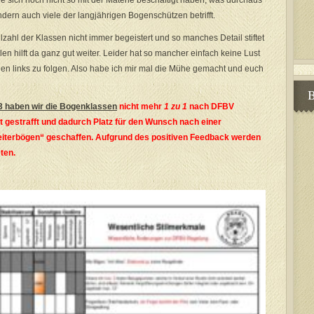
die sich noch nicht so mit der Materie beschäftigt haben, was durchaus
dern auch viele der langjährigen Bogenschützen betrifft.
elzahl der Klassen nicht immer begeistert und so manches Detail stiftet
len hilft da ganz gut weiter. Leider hat so mancher einfach keine Lust
n links zu folgen. Also habe ich mir mal die Mühe gemacht und euch
B
3 haben wir die Bogenklassen
nicht mehr
1 zu 1
nach DFBV
gestrafft und dadurch Platz für den Wunsch nach einer
eiterbögen“ geschaffen. Aufgrund des positiven Feedback werden
ten.