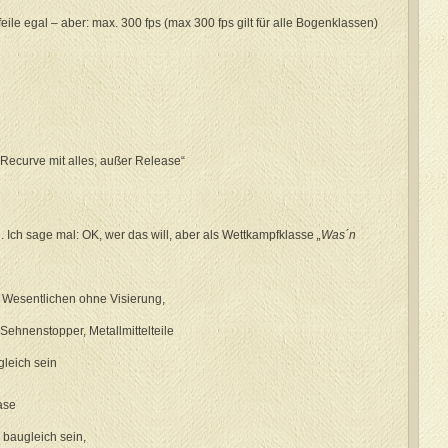
eile egal – aber: max. 300 fps (max 300 fps gilt für alle Bogenklassen)
 „Recurve mit alles, außer Release“
 Ich sage mal: OK, wer das will, aber als Wettkampfklasse
„Was´n
Wesentlichen ohne Visierung,
 Sehnenstopper, Metallmittelteile
gleich sein
ase
 baugleich sein,